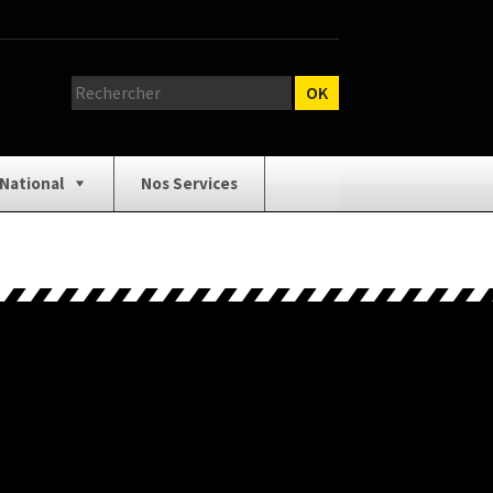
 National
Nos Services
relage
Catalogue Outillage
e Catalogue
Demande de Devis
 d’ouverture
Isolation / Cloison
/ Équipement
Panneaux / Bois