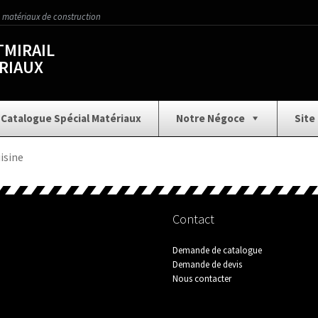
 matériaux de construction
MIRAIL
RIAUX
Catalogue Spécial Matériaux
Notre Négoce
Site
Aménagement Extérieur
Assainissement
Car
isine
ture
Collection Carrelage
Contact
Demande d
Contact
Demande de catalogue
ion
Gros Œuvre
Historique
Horaires
Demande de devis
Nous contacter
Nos Services
Nous écrire
Outillage 