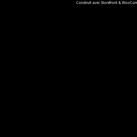
Construit avec Storefront & WooC
Plomberie / Chauffage
Protection