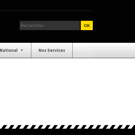
 National
Nos Services
relage
Catalogue Outillage
e Catalogue
Demande de Devis
 d’ouverture
Isolation / Cloison
/ Équipement
Panneaux / Bois