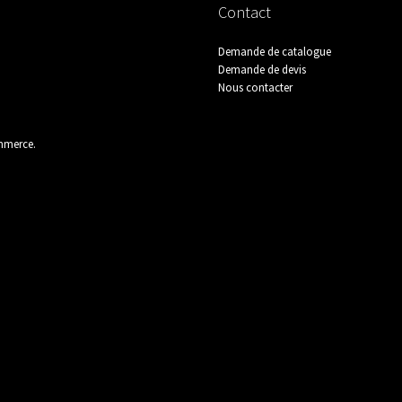
Contact
Quincaillerie
Sanitaire / Cuisine
Stock 
Demande de catalogue
Demande de devis
Nous contacter
ommerce
.