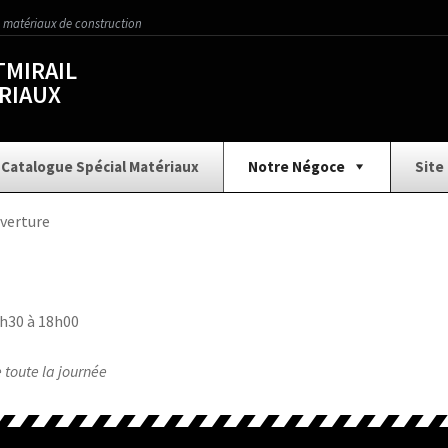
 matériaux de construction
MIRAIL
RIAUX
Catalogue Spécial Matériaux
Notre Négoce
Site
Aménagement Extérieur
Assainissement
Car
verture
ture
Collection Carrelage
Contact
Demande d
3h30 à 18h00
ion
Gros Œuvre
Historique
Horaires
toute la journée
Nos Services
Nous écrire
Outillage 