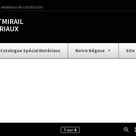
 matériaux de construction
MIRAIL
RIAUX
Catalogue Spécial Matériaux
Notre Négoce
Site
Aménagement Extérieur
Assainissement
Car
ture
Collection Carrelage
Contact
Demande d
ion
Gros Œuvre
Historique
Horaires
Nos Services
Nous écrire
Outillage 