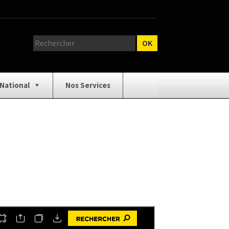
 National
Nos Services
relage
Catalogue Outillage
e Catalogue
Demande de Devis
 d’ouverture
Isolation / Cloison
/ Équipement
Panneaux / Bois