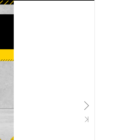
National
Visite Guidée