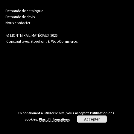
Assainissement
Demande de catalogue
Demande de devis
Nous contacter
Carrelage
© MONTMIRAIL MATÉRIAUX 2026
Construit avec Storefront & WooCommerce
.
Catalogue Outillage
Catalogue Spécial Matériaux
En continuant à utiliser le site, vous acceptez l’utilisation des
Charpente / Couverture
Accepter
cookies.
Plus d’informations