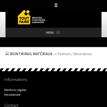
0
Aller
Aller
à
au
la
contenu
navigation
MENU
Accueil
MONTMIRAIL MATÉRIAUX
→ Finition / Décoration
Actualités
Informations
Aménagement Extérieur
Mentions Légales
Recrutement
Contact