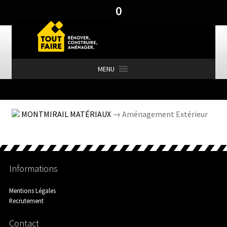
0
Aller
Aller
à
au
la
contenu
navigation
MENU
Accueil
MONTMIRAIL MATÉRIAUX
→ Aménagement Extérieur
Actualités
Informations
Aménagement Extérieur
Mentions Légales
Recrutement
Contact