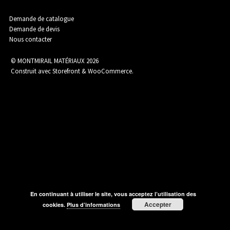
Assainissement
Demande de catalogue
Demande de devis
Nous contacter
Carrelage
© MONTMIRAIL MATÉRIAUX 2026
Construit avec Storefront & WooCommerce
.
Catalogue Outillage
Catalogue Spécial Matériaux
En continuant à utiliser le site, vous acceptez l’utilisation des
Charpente / Couverture
Accepter
cookies.
Plus d’informations